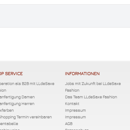
P SERVICE
INFORMATIONEN
eration als B2B mit LLdeSaxe
Jobs mit Zukunft bei LLdeSaxe
ion
Fashion
anfertigung Damen
Das Team LLdeSaxe Fashion
nfertigung Herren
Kontakt
xfarben
Impressum
Shopping Termin vereinbaren
Impressum
entabelle
AGB