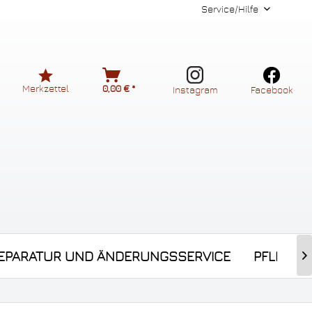
Service/Hilfe
Merkzettel
0,00 € *
Instagram
Facebook
EPARATUR UND ÄNDERUNGSSERVICE
PFLEGEP
