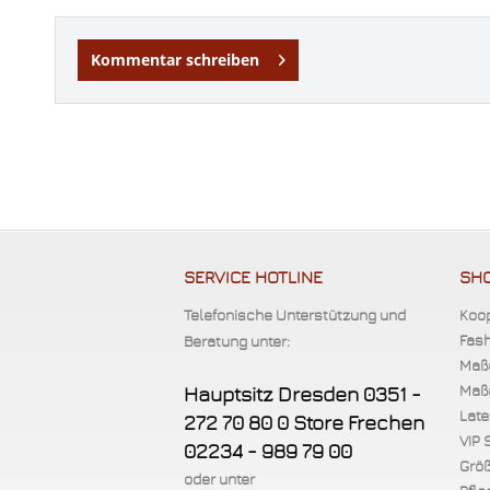
Kommentar schreiben
SERVICE HOTLINE
SHO
Telefonische Unterstützung und
Koop
Fash
Beratung unter:
Maß
Maßa
Hauptsitz Dresden 0351 -
Late
272 70 80 0 Store Frechen
VIP 
02234 - 989 79 00
Größ
oder unter