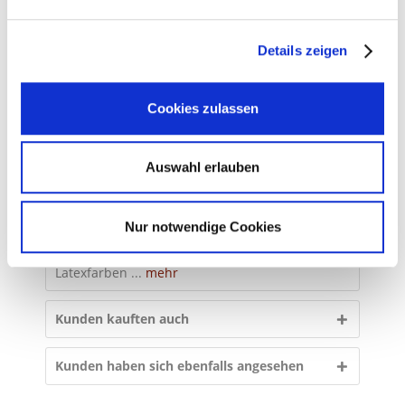
Latex Wein und Sektflaschenveredelung incl.
einer Flasche Wein wahlweise rot oder
Weißwein aus...
mehr
Grau 0,35mm
Details zeigen
Grau 0,35mm
Bewertungen
0
Cookies zulassen
Bewertungen lesen, schreiben und
Hautfarbe 0,35mm
diskutieren...
mehr
Hautfarbe 0,35mm
Auswahl erlauben
Größentabelle
Hellblau 0,35mm
Größentabelle ...
mehr
Hellblau 0,35mm
Nur notwendige Cookies
Latexfarben
Hellbraun 0,35mm
Latexfarben ...
mehr
Hellbraun 0,35mm
Kunden kauften auch
Jadegrün 0,35mm
Jadegrün 0,35mm
Kunden haben sich ebenfalls angesehen