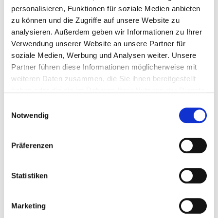
personalisieren, Funktionen für soziale Medien anbieten
Aubergine 0,35mm
zu können und die Zugriffe auf unsere Website zu
Schriftzug **
Schwarz 0,35mm
analysieren. Außerdem geben wir Informationen zu Ihrer
Verwendung unserer Website an unsere Partner für
Auster 0,35mm
soziale Medien, Werbung und Analysen weiter. Unsere
Aubergine 0,35mm
Partner führen diese Informationen möglicherweise mit
Konfiguration zurücksetzen
weiteren Daten zusammen, die Sie ihnen bereitgestellt
Babypink 0,35mm
haben oder die sie im Rahmen Ihrer Nutzung der Dienste
** Dies ist ein Pflichtfeld.
Babypink 0,35mm
gesammelt haben.
Einwilligungsauswahl
Notwendig
Dunkelbraun 0,35mm
IN DEN
WARENKORB
Dunkelbraun 0,35mm
Präferenzen
Merken
Bewerten
Dunkelgrün 0,35mm
Statistiken
Dunkelgrün 0,35mm
Artikel-Nr.:
SW10068
Marketing
Beschreibung
Gelb 0,35mm
Gelb 0,35mm