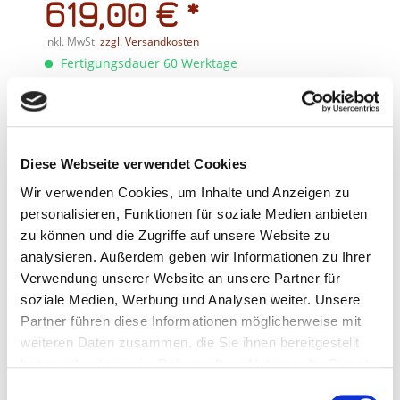
619,00 € *
inkl. MwSt.
zzgl. Versandkosten
Fertigungsdauer 60 Werktage
Größe **
Diese Webseite verwendet Cookies
Wir verwenden Cookies, um Inhalte und Anzeigen zu
Hauptfarbe **
personalisieren, Funktionen für soziale Medien anbieten
zu können und die Zugriffe auf unsere Website zu
Bitte wählen...
analysieren. Außerdem geben wir Informationen zu Ihrer
Verwendung unserer Website an unsere Partner für
Nebenfarbe **
Schwarz 0,35mm
soziale Medien, Werbung und Analysen weiter. Unsere
Partner führen diese Informationen möglicherweise mit
Bitte wählen...
weiteren Daten zusammen, die Sie ihnen bereitgestellt
haben oder die sie im Rahmen Ihrer Nutzung der Dienste
Schwarz 0,6mm
(+ 40,00 €)
gesammelt haben.
Weiße Streifen **
Einwilligungsauswahl
Schwarz 0,35mm