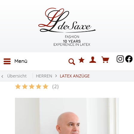
Menü
Übersicht
HERREN
LATEX ANZÜGE
Latex Herrenanzug Zip Off
(
2
)