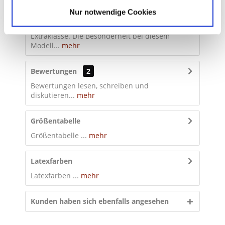
Beschreibung
Babypink 0,35mm
Nur notwendige Cookies
Stolz präsentieren wir dir hier einen Anzug der
Extraklasse. Die Besonderheit bei diesem
Gelb 0,35mm
Modell...
mehr
Dunkelbraun 0,35mm
Bewertungen
2
Gelb 0,6mm
(+ 40,00 €)
Bewertungen lesen, schreiben und
Dunkelbraun 0,6mm
(+ 30,00 €)
diskutieren...
mehr
Grau 0,35mm
Größentabelle
Dunkelbraun 0,9mm
(+ 50,00 €)
Größentabelle ...
mehr
Grau 0,6mm
(+ 40,00 €)
Latexfarben
Dunkelgrün 0,35mm
Latexfarben ...
mehr
Hautfarbe 0,35mm
Kunden haben sich ebenfalls angesehen
Gelb 0,35mm