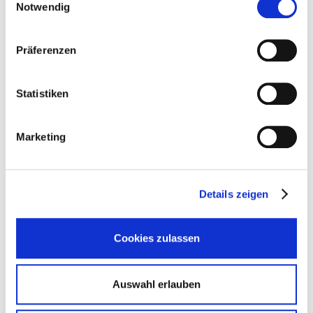
Notwendig
Aubergine 0,35mm
Schwarz 0,6mm
(+ 30,00 €)
Präferenzen
Schriftzug LSL **
Auster 0,35mm
Statistiken
Schwarz 0,9mm
(+ 50,00 €)
Marketing
Babypink 0,35mm
Konfiguration zurücksetzen
Schwarz 1,2mm
(+ 75,00 €)
** Dies ist ein Pflichtfeld.
Details zeigen
Dunkelbraun 0,35mm
Aubergine 0,35mm
IN DEN
WARENKORB
Cookies zulassen
Dunkelbraun 0,6mm
(+ 40,00 €)
Merken
Bewerten
Auster 0,35mm
Auswahl erlauben
Artikel-Nr.:
SW10036
Dunkelgrün 0,35mm