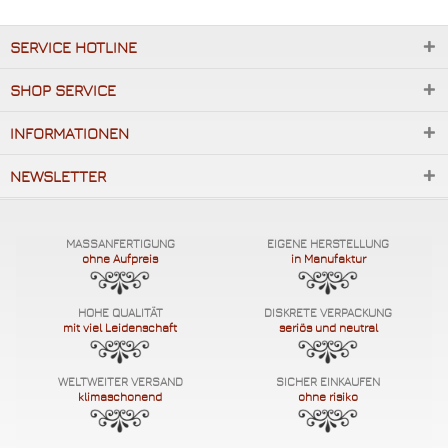
Hellblau 0,35mm
SERVICE HOTLINE
Gelb 0,6mm
(+ 30,00 €)
SHOP SERVICE
Hellblau 0,6mm
(+ 40,00 €)
INFORMATIONEN
Gelb 0,9mm
(+ 50,00 €)
NEWSLETTER
Hellbraun 0,35mm
Grau 0,35mm
MASSANFERTIGUNG
EIGENE HERSTELLUNG
ohne Aufpreis
in Manufaktur
Jadegrün 0,35mm
Grau 0,6mm
(+ 30,00 €)
HOHE QUALITÄT
DISKRETE VERPACKUNG
mit viel Leidenschaft
seriös und neutral
Klinikrot 0,35mm
Hautfarbe 0,35mm
WELTWEITER VERSAND
SICHER EINKAUFEN
klimaschonend
ohne risiko
Klinikrot 0,6mm
(+ 40,00 €)