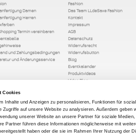
ion
Fashion
Orange
anfertigung Damen
Das Team LLdeSaxe Fashion
Orange
nfertigung Herren
Kontakt
xfarben
Impressum
Shopping Termin vereinbaren
AGB
Orange
entabelle
Datenschutz
Orange
gehinweise
Widerrufsrecht
sand und Zahlungsbedingungen
Widerrufsbutton
Palebla
ratur und Änderungsservice
Blog
Palebla
Eventkalender
Produktvideos
Video Blog
Palmen
Palmen
t Cookies
 Inhalte und Anzeigen zu personalisieren, Funktionen für sozia
Party-P
e Zugriffe auf unsere Website zu analysieren. Außerdem geben w
Party-P
rwendung unserer Website an unsere Partner für soziale Medien
re Partner führen diese Informationen möglicherweise mit weite
Petrol 
ereitgestellt haben oder die sie im Rahmen Ihrer Nutzung der D