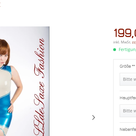
t
199,
inkl. MwSt.
zz
Fertigun
Größe **
Hauptfar
Bitte 
Nebenfa
Schwar