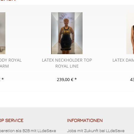
Klinikr
Klinikro
Klinikro
Navybl
Navybl
ODY ROYAL
LATEX NECKHOLDER TOP
LATEX DA
GARM
ROYAL LINE
Navybl
Navybl
 *
239,00 € *
4
Oliv 0,
Oliv 0,
Oliv 0,
P SERVICE
INFORMATIONEN
Oliv 0,
eration als B2B mit LLdeSaxe
Jobs mit Zukunft bei LLdeSaxe