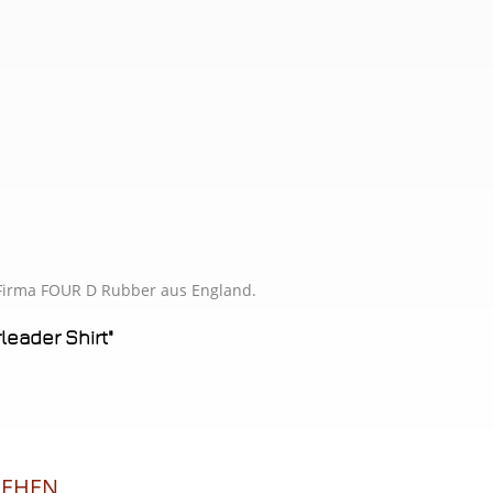
Hautfar
Hautfar
Hellbla
Hellbla
Hellbla
Hellbla
r Firma FOUR D Rubber aus England.
Hellbra
leader Shirt"
Hellbra
Jadegrü
Jadegrü
SEHEN
Klinikr