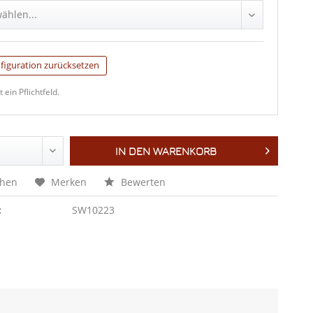
wählen...
z 0,6mm
(+ 30,00 €)
z 0,35mm
figuration zurücksetzen
t ein Pflichtfeld.
ine 0,35mm
z 0,6mm
(+ 15,00 €)
IN DEN
WARENKORB
0,35mm
ine 0,35mm
chen
Merken
Bewerten
k 0,35mm
:
SW10223
0,35mm
braun 0,35mm
k 0,35mm