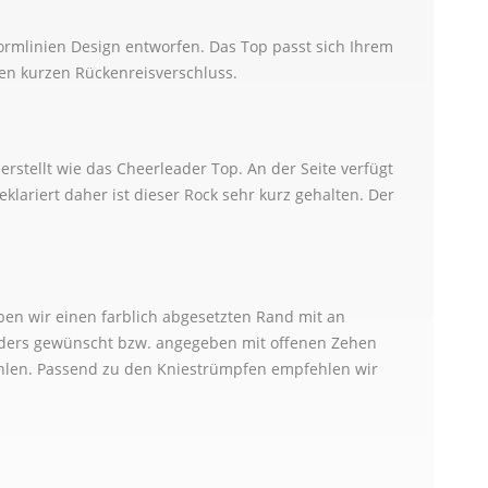
braun 0,6mm
(+ 30,00 €)
braun 0,35mm
Formlinien Design entworfen. Das Top passt sich Ihrem
nen kurzen Rückenreisverschluss.
grün 0,35mm
braun 0,6mm
(+ 15,00 €)
erstellt wie das Cheerleader Top. An der Seite verfügt
,35mm
eklariert daher ist dieser Rock sehr kurz gehalten. Der
grün 0,35mm
,6mm
(+ 30,00 €)
,35mm
ben wir einen farblich abgesetzten Rand mit an
anders gewünscht bzw. angegeben mit offenen Zehen
,35mm
 wählen. Passend zu den Kniestrümpfen empfehlen wir
,35mm
,6mm
(+ 30,00 €)
,6mm
(+ 15,00 €)