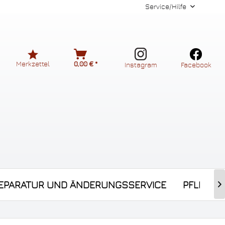
Service/Hilfe
Merkzettel
0,00 € *
Instagram
Facebook
EPARATUR UND ÄNDERUNGSSERVICE
PFLEGEP
