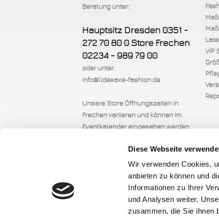
Fash
Beratung unter:
Maß
Maßa
Hauptsitz Dresden 0351 -
Late
272 70 80 0 Store Frechen
VIP 
02234 - 989 79 00
Größ
oder unter
Pfle
info@lldesaxe-fashion.de
Ver
Repa
Unsere Store Öffnungszeiten in
Frechen variieren und können im
Eventkalender eingesehen werden.
Unsere Öffnungszeiten in Dresden
Diese Webseite verwende
Mo.-Do. 09:30 -16:00 Uhr
Fr. 09:30 - 18:00 Uhr
Wir verwenden Cookies, um
anbieten zu können und di
Informationen zu Ihrer Ve
und Analysen weiter. Unse
zusammen, die Sie ihnen b