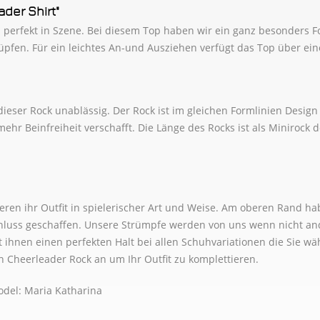
Dunkel
der Shirt"
Dunkel
ch perfekt in Szene. Bei diesem Top haben wir ein ganz besonders 
hlüpfen. Für ein leichtes An-und Ausziehen verfügt das Top über ei
Dunkel
Dunkel
ieser Rock unablässig. Der Rock ist im gleichen Formlinien Design 
Gelb 0
ehr Beinfreiheit verschafft. Die Länge des Rocks ist als Minirock d
Dunkel
"
Gelb 0
Gelb 0
eren ihr Outfit in spielerischer Art und Weise. Am oberen Rand ha
schluss geschaffen. Unsere Strümpfe werden von uns wenn nicht 
Grau 0
ht ihnen einen perfekten Halt bei allen Schuhvariationen die Sie
Grau 0
Cheerleader Rock an um Ihr Outfit zu komplettieren.
odel: Maria Katharina
Grau 0
Grau 0