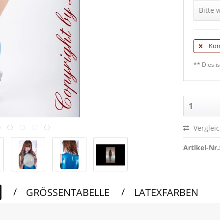
Bitte 
Schwar
Schwar
Kon
** Dies is
Auberg
Schwar
Auster 
Auberg
Verglei
Babypin
Artikel-Nr.
Auster 
Dunkel
/
/
GRÖSSENTABELLE
LATEXFARBEN
Babypin